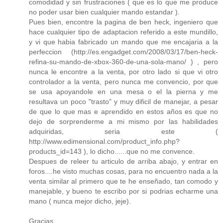
comodidad y sin frustraciones ( que es lo que me produce
no poder usar bien cualquier mando estandar ).
Pues bien, encontre la pagina de ben heck, ingeniero que
hace cualquier tipo de adaptacion referido a este mundillo,
y vi que habia fabricado un mando que me encajaria a la
perfeccion (http://es.engadget.com/2008/03/17/ben-heck-
refina-su-mando-de-xbox-360-de-una-sola-mano/ ) , pero
nunca le encontre a la venta, por otro lado si que vi otro
controlador a la venta, pero nunca me convencio, por que
se usa apoyandole en una mesa o el la pierna y me
resultava un poco "trasto" y muy dificil de manejar, a pesar
de que lo que mas e aprendido en estos años es que no
dejo de sorprenderme a mi mismo por las habilidades
adquiridas, seria este (
http://www.edimensional.com/product_info.php?
products_id=143 ), lo dicho......que no me convence.
Despues de releer tu articulo de arriba abajo, y entrar en
foros....he visto muchas cosas, para no encuentro nada a la
venta similar al primero que te he enseñado, tan comodo y
manejable, y bueno te escribo por si podrias echarme una
mano ( nunca mejor dicho, jeje).
Gracias