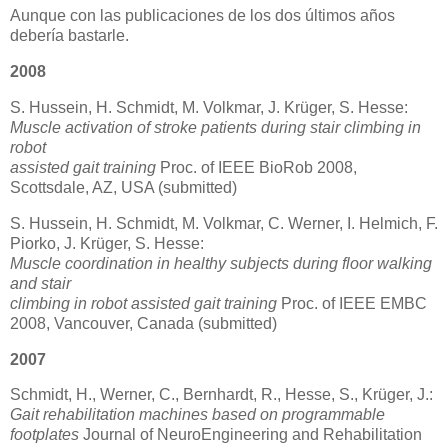
Aunque con las publicaciones de los dos últimos años
debería bastarle.
2008
S. Hussein, H. Schmidt, M. Volkmar, J. Krüger, S. Hesse:
Muscle activation of stroke patients during stair climbing in
robot
assisted gait training
Proc. of IEEE BioRob 2008,
Scottsdale, AZ, USA (submitted)
S. Hussein, H. Schmidt, M. Volkmar, C. Werner, I. Helmich, F.
Piorko, J. Krüger, S. Hesse:
Muscle coordination in healthy subjects during floor walking
and stair
climbing in robot assisted gait training
Proc. of IEEE EMBC
2008, Vancouver, Canada (submitted)
2007
Schmidt, H., Werner, C., Bernhardt, R., Hesse, S., Krüger, J.:
Gait rehabilitation machines based on programmable
footplates
Journal of NeuroEngineering and Rehabilitation