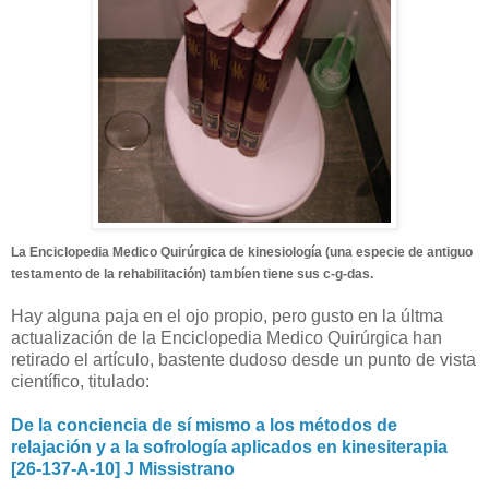
La Enciclopedia Medico Quirúrgica de kinesiología (una especie de antiguo
testamento de la rehabilitación) tambíen tiene sus c-g-das.
Hay alguna paja en el ojo propio, pero gusto en la últma
actualización de la Enciclopedia Medico Quirúrgica han
retirado el artículo, bastente dudoso desde un punto de vista
científico, titulado:
De la conciencia de sí mismo a los métodos de
relajación y a la sofrología aplicados en kinesiterapia
[26-137-A-10] J Missistrano