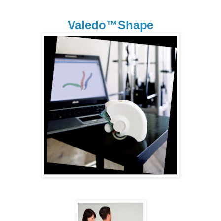
Valedo™Shape