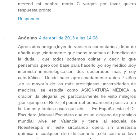
merced mi nonbre maria C vargas por favor quiero
respuesta pronto.
Responder
Anónimo
4 de abril de 2013 a las 14:08
Apreciados amigos,leyendo vuestros comentarios ,debo de
añadir algo ,ciertamente que todos tenemos el beneficio de
la duda , que todos podemos opinar y decir lo que
pensamos ,pero con base para hacerlo ,yo soy médico ,soy
internista inmunológico,con dos doctorados más y soy
catedrático . Desde hace aproximadamente uníos 7 años
,en la mayoría de las más prestigiosas universidades de
medicina ,se estudia como ASIGNATURA MÉDICA la
oración ,la plegaria ,yo particularmente he visto milagros
,por ejemplo el Reiki ,el poder del pensamiento positivo ,en
fin tantas y tantas cosas que ahi...... En España esta el Dr.
Escudero ,Manuel Escudero que es un cirujano de prestigio
mundial ,vive en Valencia y tiene lal escuela de
Noesiterapia m, este circulando opera sin anestesia
química o cualquier clse de sedante ,sólo con una leve