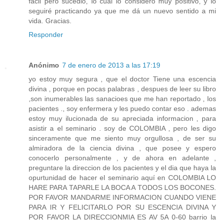
fácil pero sucedió, lo cual lo considero muy positivo, y lo
seguiré practicando ya que me dá un nuevo sentido a mi
vida. Gracias.
Responder
Anónimo
7 de enero de 2013 a las 17:19
yo estoy muy segura , que el doctor Tiene una escencia
divina , porque en pocas palabras , despues de leer su libro
,son inumerables las sanacioes que me han reportado , los
pacientes ., soy enfermera y les puedo contar eso . ademas
estoy muy ilucionada de su apreciada informacion , para
asistir a el seminario . soy de COLOMBIA , pero les digo
sinceramente que me siento muy orgullosa , de ser su
almiradora de la ciencia divina , que posee y espero
conocerlo personalmente , y de ahora en adelante ,
preguntare la direccion de los pacientes y el dia que haya la
opurtunidad de hacer el seminario aquí en COLOMBIA LO
HARE PARA TAPARLE LA BOCA A TODOS LOS BOCONES.
POR FAVOR MANDARME INFORMACION CUANDO VIENE
PARA IR Y FELICITARLO POR SU ESCENCIA DIVINA Y
POR FAVOR LA DIRECCIONMIA ES AV 5A 0-60 barrio la