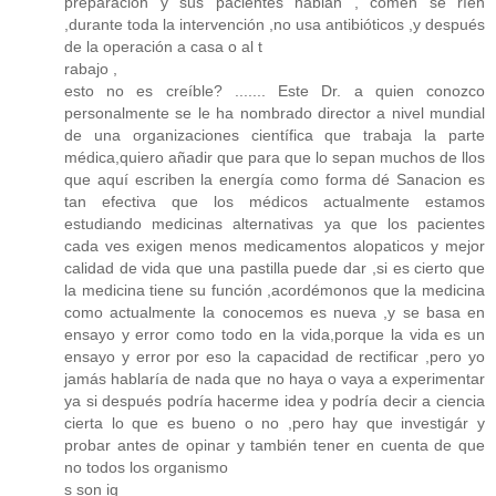
preparación y sus pacientes hablan , comen se ríen
,durante toda la intervención ,no usa antibióticos ,y después
de la operación a casa o al t
rabajo ,
esto no es creíble? ....... Este Dr. a quien conozco
personalmente se le ha nombrado director a nivel mundial
de una organizaciones científica que trabaja la parte
médica,quiero añadir que para que lo sepan muchos de llos
que aquí escriben la energía como forma dé Sanacion es
tan efectiva que los médicos actualmente estamos
estudiando medicinas alternativas ya que los pacientes
cada ves exigen menos medicamentos alopaticos y mejor
calidad de vida que una pastilla puede dar ,si es cierto que
la medicina tiene su función ,acordémonos que la medicina
como actualmente la conocemos es nueva ,y se basa en
ensayo y error como todo en la vida,porque la vida es un
ensayo y error por eso la capacidad de rectificar ,pero yo
jamás hablaría de nada que no haya o vaya a experimentar
ya si después podría hacerme idea y podría decir a ciencia
cierta lo que es bueno o no ,pero hay que investigár y
probar antes de opinar y también tener en cuenta de que
no todos los organismo
s son ig