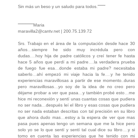
Sin más un beso y un saludo para todos."""""
""""""""""Maria
maravilla2@cantv.net | 200.75.139.72
Srs. Trabajo en el área de la computación desde hace 30
años…siempre he sido muy incrédula pero con
dudas….hoy hija de padre católicos y creí tener fe hasta
hace 5 años que perdí a mi padre….la verdadera prueba
de fuego fue esa…donde estaba mi padre? necesitaba
saberlo…ahí empezó mi viaje hacia la fe….y he tenido
experiencias maravillosas a partir de ese momento..duras
pero maravillosas…yo soy de la idea de no creo pero
déjame probar a ver que pasa…y también probé esto…me
hice mi reconexión y sentí unas cuantas cosas que pudiera
no ser nada…después leí el libro y esas cosas que pudiera
no ser nada estaban descritas con tal precisión en su libro
que ahora dudo mas…estoy a la espera de ver que mas
pasa pues apenas tengo un semana que me la hice pero
solo yo se lo que sentí y sentí tal cual dice su libro….y si
tomo en cuenta las experiencias que he tenido con mi