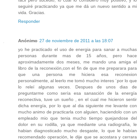
fácil pero sucedió, lo cual lo considero muy positivo, y lo
seguiré practicando ya que me dá un nuevo sentido a mi
vida. Gracias.
Responder
Anónimo
27 de noviembre de 2011 a las 18:07
yo he practicado el uso de energia para sanar a muchas
personas durante mas de 15 años, pero hace
aproximadamente dos meses, me mando una amiga el
libro de la reconexión,con el fin de que me preparara para
que una persona me hiciera esa reconexion
personalmente, al leerlo me tomó mucho interes ´por lo que
lo releí algunas veces. Despues de unos dias de
preguntarme como sería esa sanasción de la energía
reconectiva, tuve un sueño , en el cual me hicieron sentir
dicha energía, por lo que al dia siguiente me levante con
mucho animo de practicarla con alguien, haciendolo con un
empleado mio que tenia mucho tiempo quejandose del
dolor en su rodilla, ya que mediante una radiografía, le
habian diagnosticado mucho desgaste, lo que le habían
recomendado operación, le dije que se acostara y cerrara