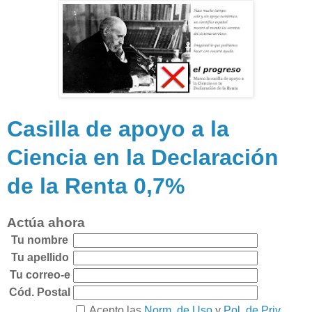
Casilla de apoyo a la
Ciencia en la Declaración
de la Renta 0,7%
Actúa ahora
Tu nombre
Tu apellido
Tu correo-e
Cód. Postal
Acepto las
Norm. de Uso
y
Pol. de Priv.