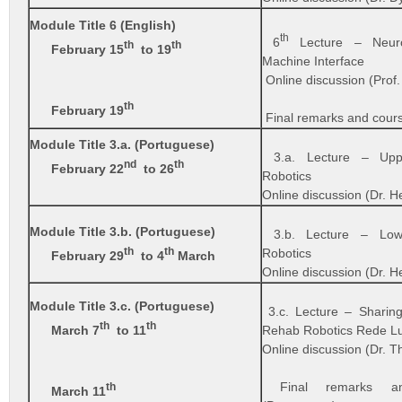
Module Title 6 (English)
th
6
Lecture – Neurop
th
th
February 15
to 19
Machine Interface
Online discussion (Prof
th
February 19
Final remarks and cours
Module Title 3.a. (Portuguese)
3.a. Lecture – Upp
nd
th
February 22
to 26
Robotics
Online discussion (Dr. 
Module Title 3.b. (Portuguese)
3.b.
Lecture – Low
th
th
Robotics
February 29
to 4
March
Online discussion (Dr. 
Module Title 3.c. (Portuguese)
3.c. Lecture – Sharing
th
th
March 7
to 11
Rehab Robotics Rede L
Online discussion (Dr. T
Final remarks an
th
March 11