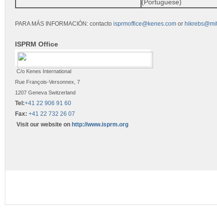
(Portuguese)
PARA MÁS INFORMACIÓN: contacto
isprmoffice@kenes.com
or
hikrebs@mi
ISPRM Office
C/o Kenes International
Rue François-Versonnex, 7
1207 Geneva Switzerland
Tel:
+41 22 906 91 60
Fax:
+41 22 732 26 07
Visit our website on
http://www.isprm.org