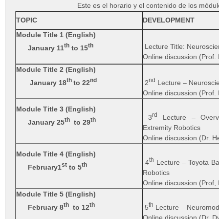
Este es el horario y el contenido de los módul
TOPIC
DEVELOPMENT
Module Title 1 (English)
th
th
Lecture Title: Neurosci
January 11
to 15
Online discussion (Prof
Module Title 2 (English)
th
nd
nd
January 18
to 22
2
Lecture – Neurosci
Online discussion (Prof.
Module Title 3 (English)
rd
3
Lecture – Overv
th
th
January 25
to 29
Extremity Robotics
Online discussion (Dr. 
Module Title 4 (English)
th
4
Lecture – Toyota B
st
th
February1
to 5
Robotics
Online discussion (Prof, 
Module Title 5 (English)
th
th
th
February 8
to 12
5
Lecture – Neuromodu
Online discussion (Dr. 