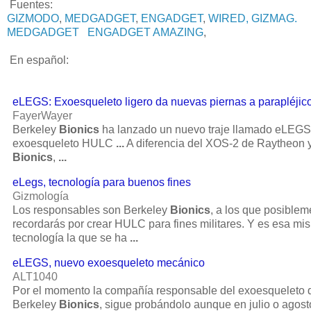
Fuentes:
GIZMODO
,
MEDGADGET
,
ENGADGET
,
WIRED,
GIZMAG.
MEDGADGET
ENGADGET
AMAZING
,
En español:
eLEGS: Exoesqueleto ligero da nuevas piernas a parapléjic
FayerWayer
Berkeley
Bionics
ha lanzado un nuevo traje llamado eLEGS 
exoesqueleto HULC
...
A diferencia del XOS-2 de Raytheon
Bionics
,
...
eLegs, tecnología para buenos fines
Gizmología
Los responsables son Berkeley
Bionics
, a los que posiblem
recordarás por crear HULC para fines militares. Y es esa mi
tecnología la que se ha
...
eLEGS, nuevo exoesqueleto mecánico
ALT1040
Por el momento la compañía responsable del exoesqueleto 
Berkeley
Bionics
, sigue probándolo aunque en julio o agos