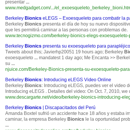
presentar
...
www.medgadget.com/.../el_exoesqueleto_berkeley_bioni.ht
Berkeley
Bionics
eLEGS – Exoesqueleto para combatir la pa
Berkeley
Bionics
presenta el día de hoy su nuevo dispositi
que les permitirá caminar a las personas con problemas de.
www.tecnogizmo.com/berkeley-bionics-elegs-exoesqueleto-p
Berkeley
Bionics
presenta su exoesqueleto para parapléji
Tweets about this; Javierhp20051 19 hours ago; Berkeley
Bi
exoesqueleto
...
mandatest 1 day ago; Me Encanta >> Berke
su
...
njuice.com/Berkeley-Bionics-presenta-su-exoesqueleto-para-
Berkeley
Bionics
: Introducing eLEGS Video Online
Berkeley
Bionics
: Introducing eLEGS, puedes ver el video 
Introducing eLEGS . Detalles del video: On Oct. 7, 2010, w
www.descargarte.net/video/berkeley-bionics-introducing-ele
Berkeley
Bionics
| Discapacitados del Perú
Amanda Boxtel sufrió un accidente hace 18 años y estaba im
caminar, la empresa Berkeley
Bionics
le la oportunidad pro
...