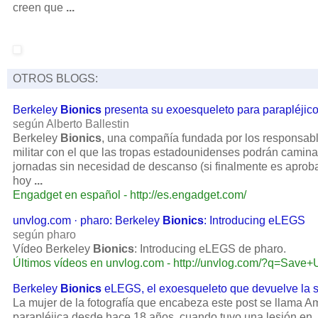
creen que
...
OTROS BLOGS:
Berkeley
Bionics
presenta su exoesqueleto para parapléji
según Alberto Ballestin
Berkeley
Bionics
, una compañía fundada por los responsab
militar con el que las tropas estadounidenses podrán camina
jornadas sin necesidad de descanso (si finalmente es aprob
hoy
...
Engadget en español - http://es.engadget.com/
unvlog.com · pharo: Berkeley
Bionics
: Introducing eLEGS
según pharo
Vídeo Berkeley
Bionics
: Introducing eLEGS de pharo.
Últimos vídeos en unvlog.com - http://unvlog.com/?q=Save
Berkeley
Bionics
eLEGS, el exoesqueleto que devuelve la 
La mujer de la fotografía que encabeza este post se llama A
parapléjica desde hace 18 años, cuando tuvo una lesión en .