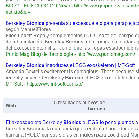
BLOG TECNOLOGICO Neva - http://www.gruponeva.es/index
noticia&id=
Berkeley
Bionics
presenta su exoesqueleto para parapléji
según ManuelFlores
Filed under: Ropa y complementos HULC salta del campo de 
de rehabilitación. Berkeley
Bionics
, una compañía fundada 
del exoesqueleto militar con el que las tropas estadounidens
Punto Mag Blog de Tecnología - http://www.puntomag.com/
Berkeley
Bionics
introduces eLEGS exoskeleton | MT-Soft
Amanda Boxtel's excitement is contagious. That's because s
recently unveiled Berkeley
Bionics
eLEGS exoskeleton for a 
MT-Soft - http://www.mt-soft.com.ar/
5
resultados nuevos de
Web
bionics
El exoesqueleto Berkeley
Bionics
eLEGS le pone piernas a
Berkeley
Bionics
, la compañía que certificó el portador de c
humana (HULC por sus siglas en inglés) para Lockheed Mart