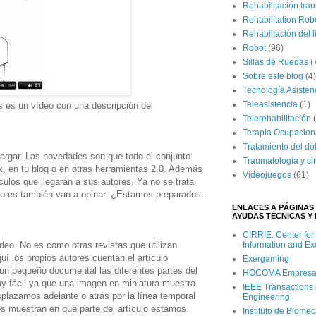
Rehabilitación tra
Rehabilitation Rob
Rehabiltación del 
Robot
(96)
Sillas de Ruedas
(
Sobre este blog
(4)
Tecnología Asisten
Teleasistencia
(1)
nes es un vídeo con una descripción del
Telerehabilitación
Terapia Ocupacion
Tratamiento del do
cargar. Las novedades son que todo el conjunto
Traumatología y ci
k, en tu blog o en otras herramientas 2.0. Además
Videojuegos
(61)
culos que llegarán a sus autores. Ya no se trata
ectores también van a opinar. ¿Estamos preparados
ENLACES A PÁGINAS 
AYUDAS TÉCNICAS Y 
CIRRIE. Center for
Information and E
deo. No es como otras revistas que utilizan
í los propios autores cuentan el artículo
Exergaming
un pequeño documental las diferentes partes del
HOCOMA Empresa Su
y fácil ya que una imagen en miniatura muestra
IEEE Transactions 
plazamos adelante o atrás por la línea temporal
Engineering
os muestran en qué parte del artículo estamos.
Instituto de Biome