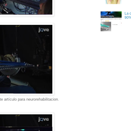
La 
90%
te artículo para neurorehabilitacion.