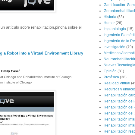
Gamificación. Gami
Gerontorehabilitac
Historia
(53)
Humor
(28)
 artículo sobre rehabilitación,pincha sobre él
Implantología
(15)
Ingeniería Bioméd
Ingeniería de la Re
investigación
(79)
Medicinas Alternat
ng a Robot into a Virtual Environment Library
Neurorehabilitació
Nuevas Tecnologí
2
Opinión
(81)
,
Emily Case
 at Chicago and Rehabilitation Institute of Chicago,
Protésica
(38)
n Institute of Chicago
Realidad Virtual
(4
Recursos y enlace
Rehabilitación car
Rehabilitación de 
Rehabilitación del 
Rehabilitación del 
Rehabilitación infan
Rehabilitacion infan
Rehabilitación resp