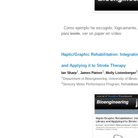
Como ejemplo he escogido, lógicamente, un
para
leerlo
, ver un
paper
en vídeo.
Haptic/Graphic Rehabilitation: Integrati
and Applying it to Stroke Therapy
1
1
2
Ian Sharp
,
James Patton
,
Molly Listenberger
1
Department of Bioengineering, University of Illinois
2
Sensory Motor Performance Program, Rehabilitatio