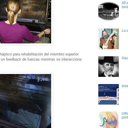
40 a
lun
La q
háptico para rehabilitación del miembro superior
Pier
ar un feedback de fuerzas mientras se interacciona
Inv
Ultr
port