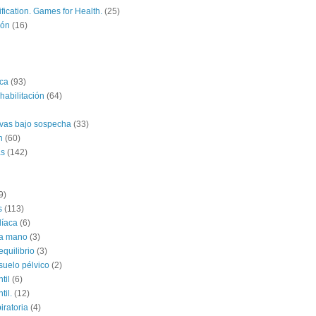
fication. Games for Health.
(25)
ión
(16)
ica
(93)
habilitación
(64)
ivas bajo sospecha
(33)
n
(60)
as
(142)
9)
s
(113)
díaca
(6)
la mano
(3)
equilibrio
(3)
suelo pélvico
(2)
til
(6)
til.
(12)
iratoria
(4)