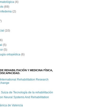
umatológica
(4)
ots
(69)
linfedema
(2)
7)
cial
(10)
(6)
al
(5)
lor
(5)
rugía ortopédica
(6)
DE REHABILITACIÓN Y MEDICINA FÍSICA,
DISCAPACIDAD.
 International Rehabilitation Research
xchange
iza de Tecnología de la rehabilitación
on Neural Systems And Rehabilitation
cánica de Valencia