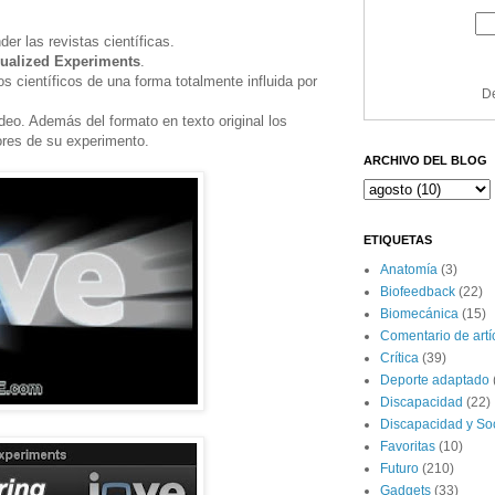
er las revistas científicas.
sualized Experiments
.
s científicos de una forma totalmente influida por
De
ídeo. Además del formato en texto original los
ores de su experimento.
ARCHIVO DEL BLOG
ETIQUETAS
Anatomía
(3)
Biofeedback
(22)
Biomecánica
(15)
Comentario de artíc
Crítica
(39)
Deporte adaptado
Discapacidad
(22)
Discapacidad y So
Favoritas
(10)
Futuro
(210)
Gadgets
(33)