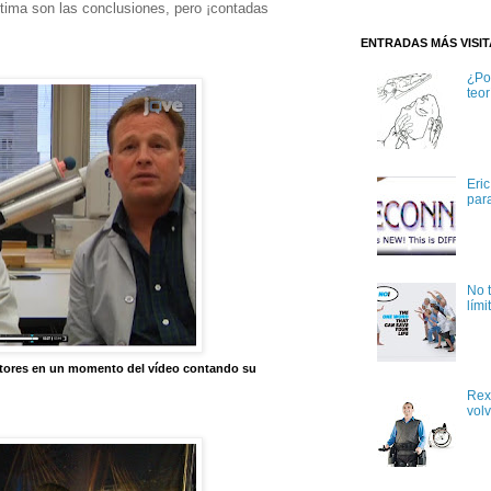
ltima son las conclusiones, pero ¡contadas
ENTRADAS MÁS VISI
¿Po
teor
Eri
par
No 
lími
utores en un momento del vídeo contando su
Rex
volv