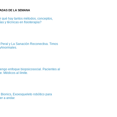
TADAS DE LA SEMANA
r qué hay tantos métodos, conceptos,
ías y técnicas en fisioterapia?
c Peral y La Sanación Reconectiva. Timos
aAnormales.
tengo enfoque biopsicosocial. Pacientes al
te. Médicos al límite.
 Bionics, Exoesqueleto robótico para
er a andar.