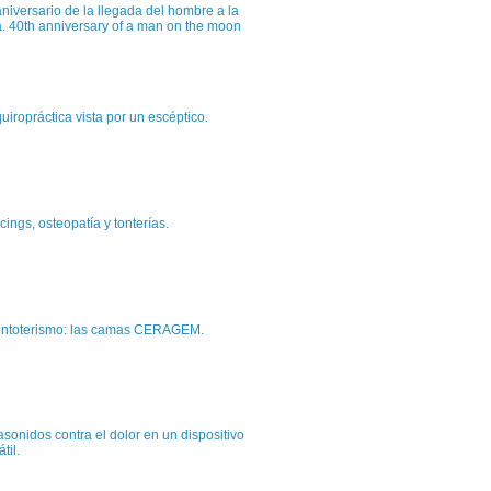
niversario de la llegada del hombre a la
a. 40th anniversary of a man on the moon
uiropráctica vista por un escéptico.
cings, osteopatía y tonterías.
entoterismo: las camas CERAGEM.
asonidos contra el dolor en un dispositivo
átil.