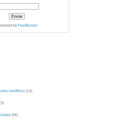
livered by
FeedBurner
ulos científicos
(13)
(3)
ciedad
(56)