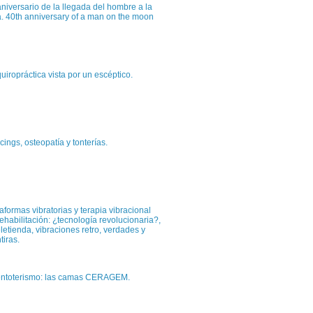
niversario de la llegada del hombre a la
a. 40th anniversary of a man on the moon
uiropráctica vista por un escéptico.
cings, osteopatía y tonterías.
aformas vibratorias y terapia vibracional
ehabilitación: ¿tecnología revolucionaria?,
eletienda, vibraciones retro, verdades y
tiras.
entoterismo: las camas CERAGEM.