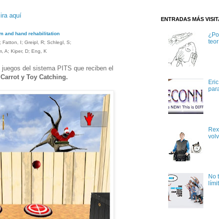
ira aquí
ENTRADAS MÁS VISI
rm and hand rehabilitation
¿Po
teor
 Fatton, I; Greipl, R; Schlegl, S;
, A; Kiper, D; Eng, K
e juegos del sistema PITS que reciben el
 Carrot y Toy Catching.
Eri
par
Rex
volv
No 
lími