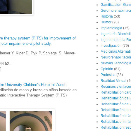
Gamificación. Gami
Gerontorehabilitac
Historia
(53)
Humor
(28)
Implantología
(15)
Ingeniería Bioméd
ctive therapy system (PITS) for improvement of
Ingeniería de la Re
otor impairment--a pilot study.
investigación
(79)
Medicinas Alternat
Hauser Y, Kiper D, Pyk P, Schlegel S, Meyer-
Neurorehabilitació
Nuevas Tecnologí
44-52.
]
Opinión
(81)
Protésica
(38)
Realidad Virtual
(4
tre University Children's Hospital Zurich
Recursos y enlace
biliación de mano y brazo en niños basado en
Rehabilitación car
atric Interactive Therapy System (PITS)
Rehabilitación de 
Rehabilitación del 
Rehabilitación del 
Rehabilitación infan
Rehabilitacion infan
Rehabilitación resp