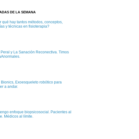
TADAS DE LA SEMANA
r qué hay tantos métodos, conceptos,
ías y técnicas en fisioterapia?
c Peral y La Sanación Reconectiva. Timos
aAnormales.
 Bionics, Exoesqueleto robótico para
er a andar.
tengo enfoque biopsicosocial. Pacientes al
te. Médicos al límite.