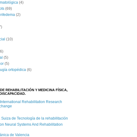
umatológica
(4)
ots
(69)
linfedema
(2)
7)
cial
(10)
(6)
al
(5)
lor
(5)
rugía ortopédica
(6)
DE REHABILITACIÓN Y MEDICINA FÍSICA,
DISCAPACIDAD.
 International Rehabilitation Research
xchange
iza de Tecnología de la rehabilitación
on Neural Systems And Rehabilitation
cánica de Valencia