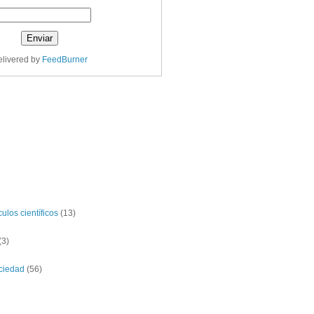
livered by
FeedBurner
ulos científicos
(13)
(3)
ciedad
(56)