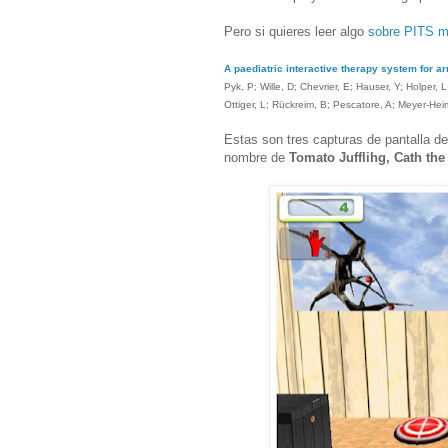
Pero si quieres leer algo
sobre PITS m
A paediatric interactive therapy system for a
Pyk, P; Wille, D; Chevrier, E; Hauser, Y; Holper, L;
Ottiger, L; Rückreim, B; Pescatore, A; Meyer-Heim
Estas son tres capturas de pantalla d
nombre de
Tomato Jufflihg, Cath the