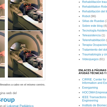
Rehabilitación tra
Rehabilitation Rob
Rehabiltación del 
Robot
(96)
Sillas de Ruedas
(
Sobre este blog
(4)
Tecnología Asisten
Teleasistencia
(1)
Telerehabilitación
Terapia Ocupacion
Tratamiento del do
Traumatología y ci
Videojuegos
(61)
ENLACES A PÁGINAS 
AYUDAS TÉCNICAS Y 
CIRRIE. Center for
Information and E
llevados a cabo en el mismo centro.
Exergaming
HOCOMA Empresa Su
gina web del
IEEE Transactions 
roup
Engineering
Instituto de Biome
on el
Lokomat Pediátrico
.