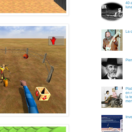
40 a
lun
La q
Pier
Plat
en r
la t
men
Inv