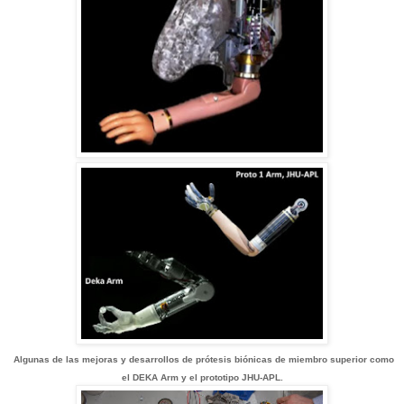
Algunas de las mejoras y desarrollos de prótesis biónicas de miembro superior como
el DEKA Arm y el prototipo JHU-APL.