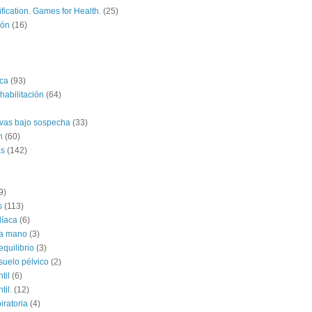
fication. Games for Health.
(25)
ión
(16)
ica
(93)
habilitación
(64)
ivas bajo sospecha
(33)
n
(60)
as
(142)
9)
s
(113)
díaca
(6)
la mano
(3)
equilibrio
(3)
suelo pélvico
(2)
til
(6)
til.
(12)
iratoria
(4)