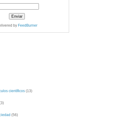
livered by
FeedBurner
ulos científicos
(13)
(3)
ciedad
(56)