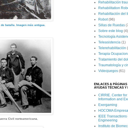
Rehabilitación tra
Rehabilitation Rob
Rehabiltación del 
Robot
(96)
Sillas de Ruedas
(
de batalla. Imagen más antigua.
Sobre este blog
(4)
Tecnología Asisten
Teleasistencia
(1)
Telerehabilitación
Terapia Ocupacion
Tratamiento del do
Traumatología y ci
Videojuegos
(61)
ENLACES A PÁGINAS 
AYUDAS TÉCNICAS Y 
CIRRIE. Center for
Information and E
Exergaming
HOCOMA Empresa Su
IEEE Transactions 
erra Civil norteamericana.
Engineering
Instituto de Biome