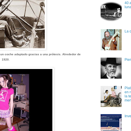
40 a
lun
La q
n coche adaptado gracias a una prótesis. Alrededor de
Pier
1920.
Plat
en r
la t
men
Inv