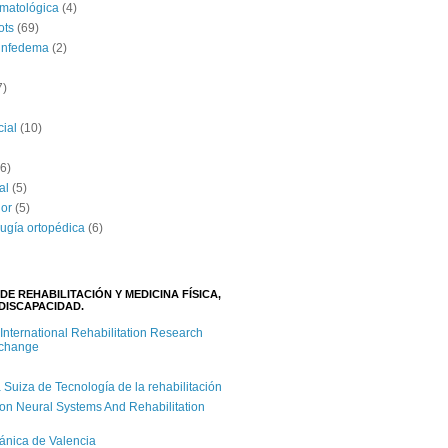
umatológica
(4)
ots
(69)
linfedema
(2)
7)
cial
(10)
(6)
al
(5)
lor
(5)
rugía ortopédica
(6)
DE REHABILITACIÓN Y MEDICINA FÍSICA,
DISCAPACIDAD.
 International Rehabilitation Research
xchange
iza de Tecnología de la rehabilitación
on Neural Systems And Rehabilitation
cánica de Valencia