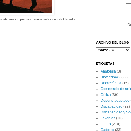
 montañero sin piernas camina sobre un robot bípedo.
De
ARCHIVO DEL BLOG
ETIQUETAS
Anatomía
(3)
Biofeedback
(22)
Biomecánica
(15)
Comentario de artíc
Crítica
(39)
Deporte adaptado
Discapacidad
(22)
Discapacidad y So
Favoritas
(10)
Futuro
(210)
Gadgets
(33)