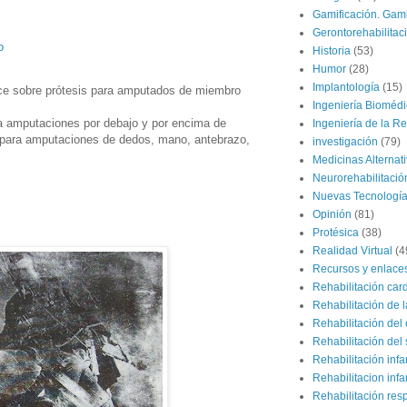
Gamificación. Gami
Gerontorehabilitac
o
Historia
(53)
Humor
(28)
Implantología
(15)
ce sobre prótesis para amputados de miembro
Ingeniería Bioméd
ra amputaciones por debajo y por encima de
Ingeniería de la Re
is para amputaciones de dedos, mano, antebrazo,
investigación
(79)
Medicinas Alternat
Neurorehabilitació
Nuevas Tecnologí
Opinión
(81)
Protésica
(38)
Realidad Virtual
(4
Recursos y enlace
Rehabilitación car
Rehabilitación de 
Rehabilitación del 
Rehabilitación del 
Rehabilitación infan
Rehabilitacion infan
Rehabilitación resp