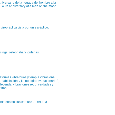
niversario de la llegada del hombre a la
a. 40th anniversary of a man on the moon
uiropráctica vista por un escéptico.
cings, osteopatía y tonterías.
aformas vibratorias y terapia vibracional
ehabilitación: ¿tecnología revolucionaria?,
eletienda, vibraciones retro, verdades y
tiras.
entoterismo: las camas CERAGEM.