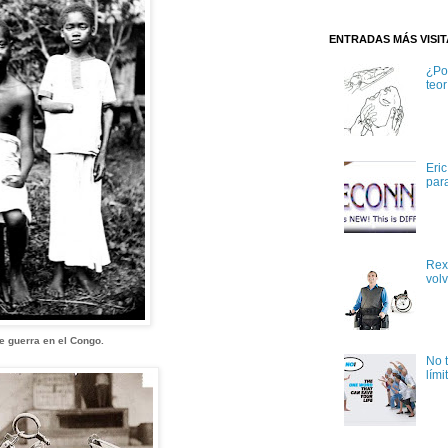
ENTRADAS MÁS VISI
¿Po
teor
Eri
par
Rex
volv
 guerra en el Congo.
No 
lími