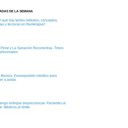
TADAS DE LA SEMANA
r qué hay tantos métodos, conceptos,
ías y técnicas en fisioterapia?
c Peral y La Sanación Reconectiva. Timos
aAnormales.
 Bionics, Exoesqueleto robótico para
er a andar.
tengo enfoque biopsicosocial. Pacientes al
te. Médicos al límite.