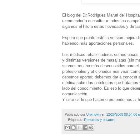
El blog del Dr.Rodriguez Maruri del Hospit
recomendaría consultar a todos los compa
sigamos el hilo a estas novedades y de la
Espero que pronto esté la versión mejora
habiendo más aportaciones personales.
Los médicos rehabilitadores somos pocos,
y distintas versiones de masajistas (sin 
seamos mucho más desconocidos para el p
profesionales y aficionados nos vean c
debemos aportar, debemos dar a conocer el
médica sobre las patologías que tratamos y 
lado del conocimiento. Es eso lo que debe
comunicación.
Y esto es lo que hacen o pretendemos al h
Publicado por
Unknown
en
12/26/2008 08:54:00 p
Etiquetas:
Recursos y enlaces