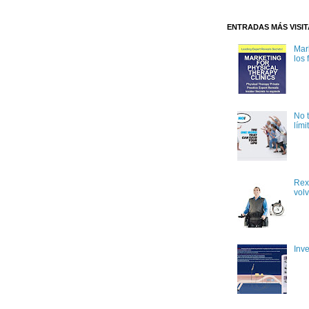
ENTRADAS MÁS VISI
Mark
los 
No 
lími
Rex
volv
Inv