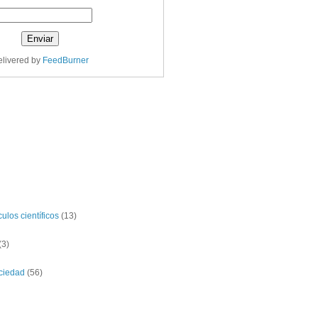
livered by
FeedBurner
ulos científicos
(13)
(3)
ciedad
(56)