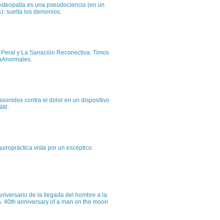
osteopatía es una pseudociencia (en un
): suelta los demonios.
c Peral y La Sanación Reconectiva. Timos
aAnormales.
asonidos contra el dolor en un dispositivo
átil.
uiropráctica vista por un escéptico.
niversario de la llegada del hombre a la
a. 40th anniversary of a man on the moon