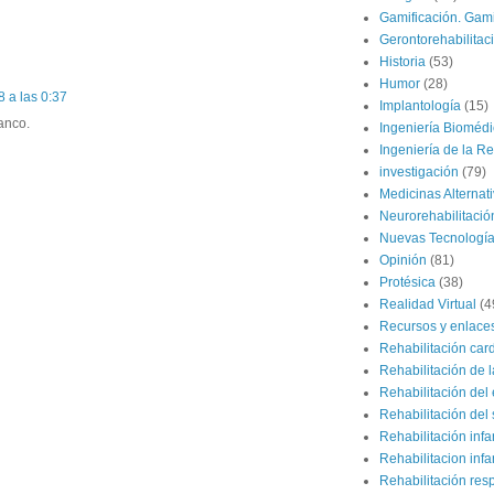
Gamificación. Gami
Gerontorehabilitac
Historia
(53)
Humor
(28)
 a las 0:37
Implantología
(15)
anco.
Ingeniería Bioméd
Ingeniería de la Re
investigación
(79)
Medicinas Alternat
Neurorehabilitació
Nuevas Tecnologí
Opinión
(81)
Protésica
(38)
Realidad Virtual
(4
Recursos y enlace
Rehabilitación car
Rehabilitación de 
Rehabilitación del 
Rehabilitación del 
Rehabilitación infan
Rehabilitacion infan
Rehabilitación resp