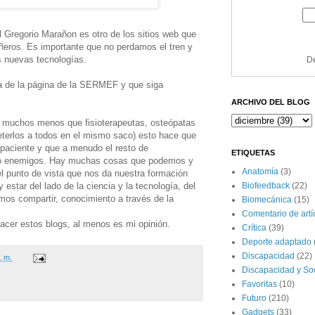
al Gregorio Marañon es otro de los sitios web que
ñeros. Es importante que no perdamos el tren y
s nuevas tecnologías.
De
da de la página de la SERMEF y que siga
ARCHIVO DEL BLOG
 muchos menos que fisioterapeutas, osteópatas
meterlos a todos en el mismo saco) esto hace que
aciente y que a menudo el resto de
ETIQUETAS
omo enemigos. Hay muchas cosas que podemos y
Anatomía
(3)
 punto de vista que nos da nuestra formación
Biofeedback
(22)
estar del lado de la ciencia y la tecnología, del
mos compartir, conocimiento a través de la
Biomecánica
(15)
Comentario de artíc
acer estos blogs, al menos es mi opinión.
Crítica
(39)
Deporte adaptado
Discapacidad
(22)
. m.
Discapacidad y So
Favoritas
(10)
Futuro
(210)
Gadgets
(33)