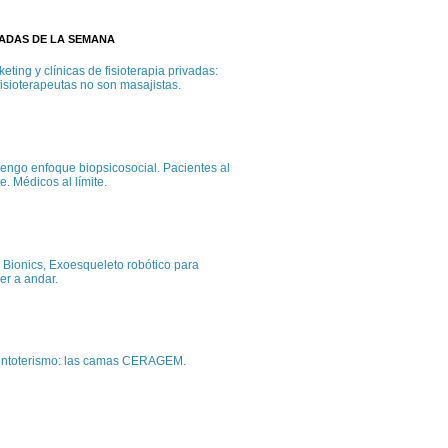
TADAS DE LA SEMANA
eting y clínicas de fisioterapia privadas:
fisioterapeutas no son masajistas.
tengo enfoque biopsicosocial. Pacientes al
te. Médicos al límite.
 Bionics, Exoesqueleto robótico para
er a andar.
entoterismo: las camas CERAGEM.