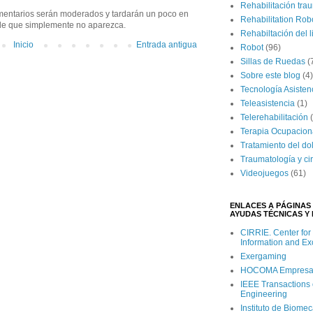
Rehabilitación tra
mentarios serán moderados y tardarán un poco en
Rehabilitation Rob
ede que simplemente no aparezca.
Rehabiltación del 
Inicio
Entrada antigua
Robot
(96)
Sillas de Ruedas
(
Sobre este blog
(4)
Tecnología Asisten
Teleasistencia
(1)
Telerehabilitación
Terapia Ocupacion
Tratamiento del do
Traumatología y ci
Videojuegos
(61)
ENLACES A PÁGINAS 
AYUDAS TÉCNICAS Y 
CIRRIE. Center for
Information and E
Exergaming
HOCOMA Empresa Su
IEEE Transactions 
Engineering
Instituto de Biome