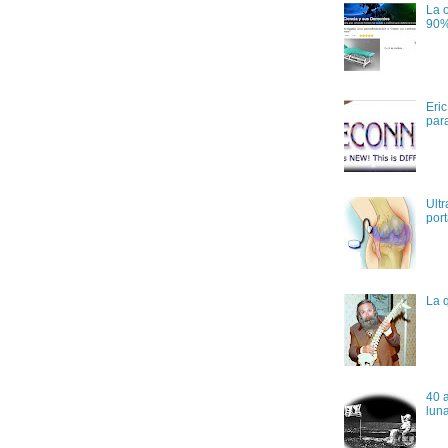
La 
90%
Eri
par
Ultr
port
La q
40 a
lun