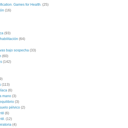
fication. Games for Health.
(25)
ión
(16)
ica
(93)
habilitación
(64)
ivas bajo sospecha
(33)
n
(60)
as
(142)
9)
s
(113)
díaca
(6)
la mano
(3)
equilibrio
(3)
suelo pélvico
(2)
til
(6)
til.
(12)
iratoria
(4)