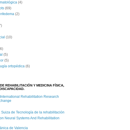
umatológica
(4)
ots
(69)
linfedema
(2)
7)
cial
(10)
(6)
al
(5)
lor
(5)
rugía ortopédica
(6)
DE REHABILITACIÓN Y MEDICINA FÍSICA,
DISCAPACIDAD.
 International Rehabilitation Research
xchange
iza de Tecnología de la rehabilitación
on Neural Systems And Rehabilitation
cánica de Valencia